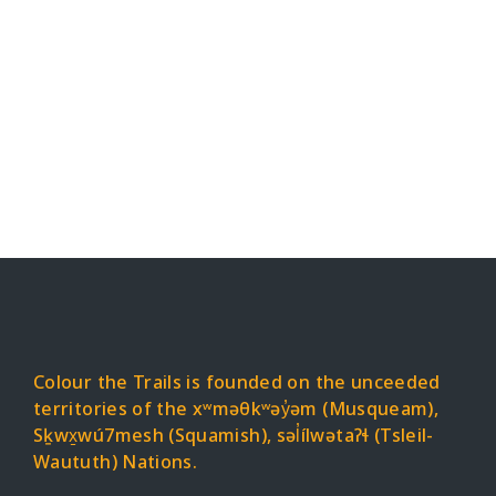
quantity
Colour the Trails is founded on the unceeded
territories of the xʷməθkʷəy̓əm (Musqueam),
Sḵwx̱wú7mesh (Squamish), səl̓ílwətaʔɬ (Tsleil-
Waututh) Nations.