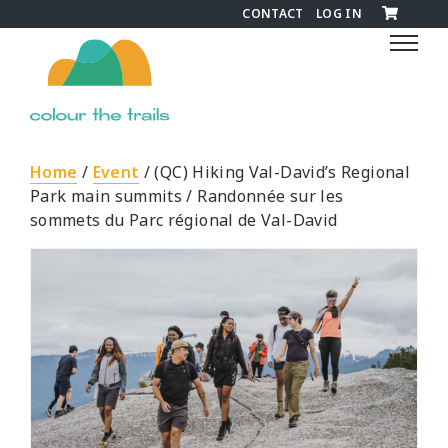
CONTACT
LOG IN
C
o
l
o
u
r
Home
/
Event
/ (QC) Hiking Val-David’s Regional
t
Park main summits / Randonnée sur les
h
sommets du Parc régional de Val-David
e
T
r
a
i
l
s